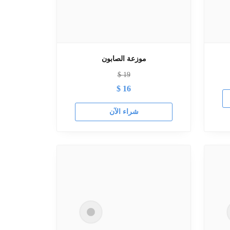
موزعة الصابون
$
19
$
16
شراء الآن