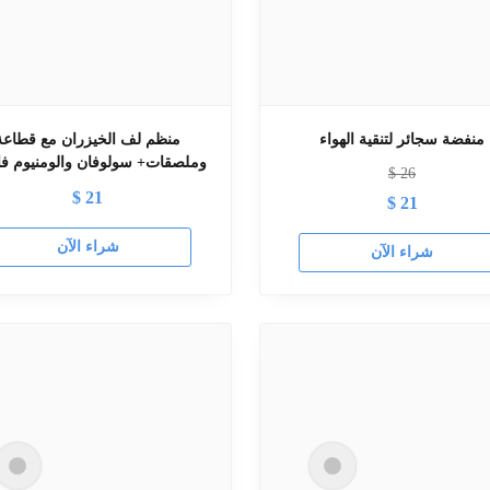
منفضة سجائر لتنقية الهواء
منظم لف الخيزران مع قطاعة
وملصقات+ سولوفان والومنيوم فاا
$
26
$
21
$
21
شراء الآن
شراء الآن